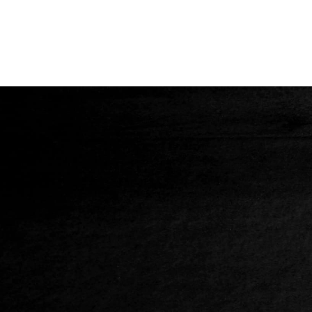
の
ペ
ー
ジ
送
り