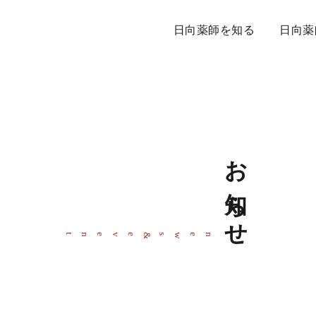
日向薬師を知る
日向薬
お知らせ
event
news
&