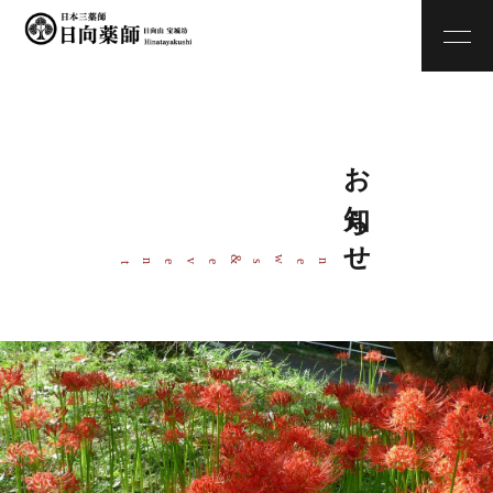
お知らせ
w
&
ne
s
even
t