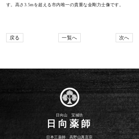
す。高さ3.5mを超える市内唯一の貴重な金剛力士像です。
戻る
一覧へ
次へ
日向山 宝城坊
日向薬師
日本三薬師 高野山真言宗