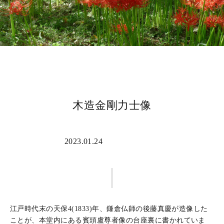
木造金剛力士像
2023.01.24
諸仏
江戸時代末の天保4(1833)年、鎌倉仏師の後藤真慶が造像した
ことが、本堂内にある賓頭盧尊者像の台座裏に書かれていま