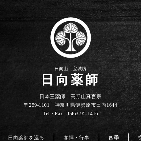
日向山 宝城坊
日向薬師
日本三薬師 高野山真言宗
〒259-1101 神奈川県伊勢原市日向1644
Tel・Fax 0463-95-1416
日向薬師を巡る
参拝・行事
四季