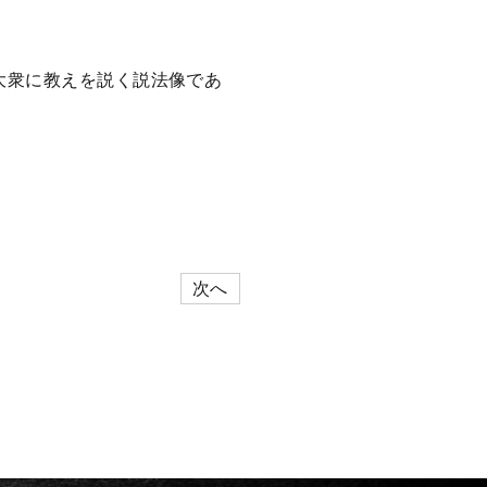
大衆に教えを説く説法像であ
次へ