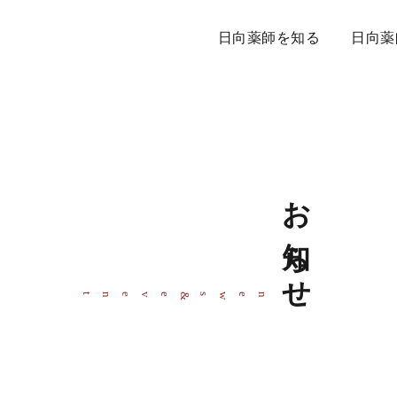
日向薬師を知る
日向薬
お知らせ
event
news
&