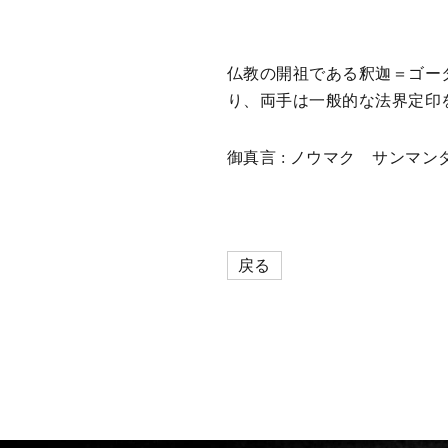
仏教の開祖である釈迦＝ゴー
り、両手は一般的な法界定印
御真言 : ノウマク サンマ
戻る