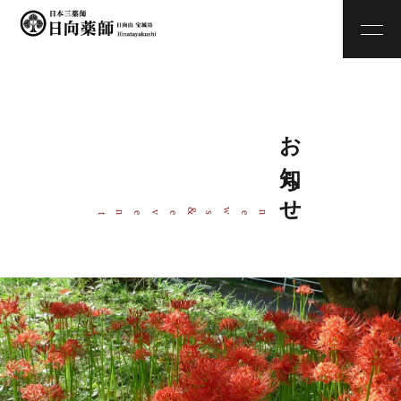
お知らせ
w
&
ne
s
even
t