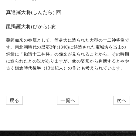
真達羅大将(しんだら)-酉
毘羯羅大将(びから)-亥
薬師如来の眷属として、等身大に造られた大型の十二神将像で
す。南北朝時代の暦応3年(1340)に鋳造された宝城坊を当山の
銅鐘に「勧請十二神将」の銘文が見られることから、その時期
に造られたとの説がありますが、像の姿形から判断するとやや
古く鎌倉時代後半（13世紀末）の作とも考えられています。
戻る
一覧へ
次へ