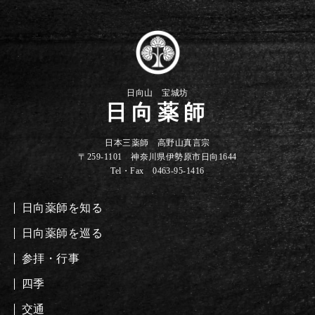
日向山 宝城坊
日向薬師
日本三薬師 高野山真言宗
〒259-1101 神奈川県伊勢原市日向1644
Tel・Fax 0463-95-1416
日向薬師を知る
日向薬師を巡る
参拝・行事
四季
交通