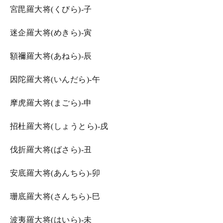
宮毘羅大将(くびら)-子
迷企羅大将(めきら)-寅
額禰羅大将(あねら)-辰
因陀羅大将(いんだら)-午
摩虎羅大将(まごら)-申
招杜羅大将(しょうとら)-戌
伐折羅大将(ばさら)-丑
安底羅大将(あんちら)-卯
珊底羅大将(さんちら)-巳
波夷羅大将(はいら)-未