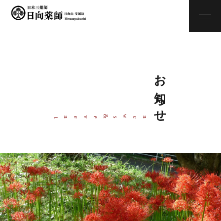
お知らせ
w
&
ne
s
even
t