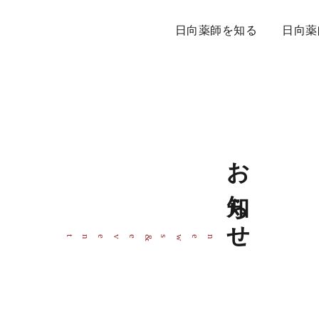
日向薬師を知る
日向薬
お知らせ
event
news
&