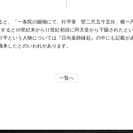
ると、「一条院の賜物にて、行平筆 竪二尺五寸五分、横一
）からすると10世紀末から11世紀初頭に同天皇から下賜された
行平という人物については『日向薬師縁起』の中にも記載が
飛来したとのいわれがあります。
一覧へ