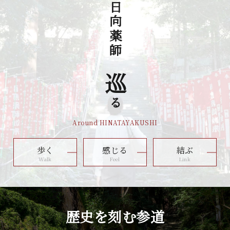
日向薬師を
巡
る
Around HINATAYAKUSHI
歩く
感じる
結ぶ
Walk
Feel
Link
歴史を刻む参道