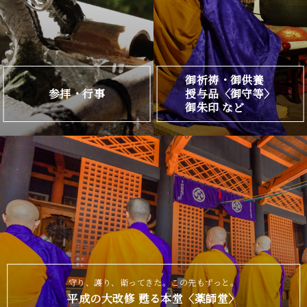
御祈祷・御供養
参拝・行事
授与品〈御守等〉
御朱印 など
守り、護り、衛ってきた。この先もずっと。
平成の大改修 甦る本堂〈薬師堂〉