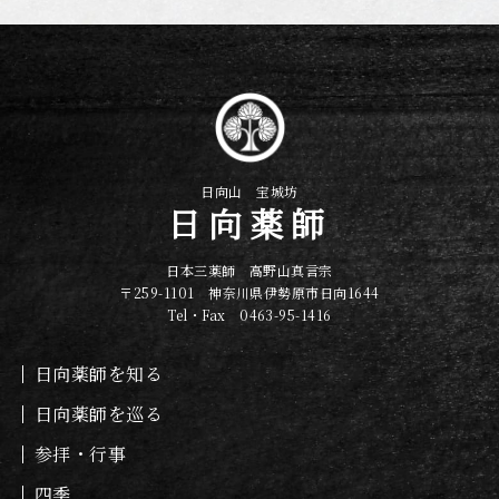
日向山 宝城坊
日向薬師
日本三薬師 高野山真言宗
〒259-1101 神奈川県伊勢原市日向1644
Tel・Fax 0463-95-1416
日向薬師を知る
日向薬師を巡る
参拝・行事
四季