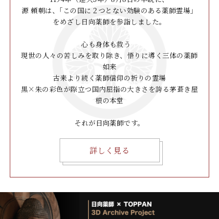
源 頼朝は、｢この国に２つとない効験のある薬師霊場」
をめざし日向薬師を参詣しました。
心も身体も救う
現世の人々の苦しみを取り除き、悟りに導く三体の薬師
如来
古来より続く薬師信仰の祈りの霊場
黒×朱の彩色が際立つ国内屈指の大きさを誇る茅葺き屋
根の本堂
それが日向薬師です。
詳しく見る