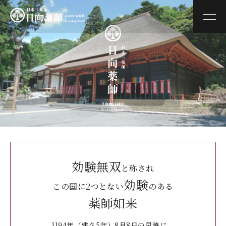
令和７年度 文化財多言語解説整備事業
仏像を楽しめ
かつて これほど近くに 仏 を感じたことがあっただろうか
圧倒的な 仏像の美 を体感できる 歴史的な挑戦
日向薬師 × TOPPAN
3D Archive Project
薬師ノ視点 仏の貌（かたち）、寺の理（ことわり）
ZOU–TECH〈ゾウテク〉仏像
×テクノロジー 3DCG鑑賞サイト
HINATA YAKUSHI — DIGITAL MUSEUM
2026年4月、始動
効験無双
と称され
効験
この国に2つとない
のある
薬師如来
1194年（建久5年）8月8日の早暁に、