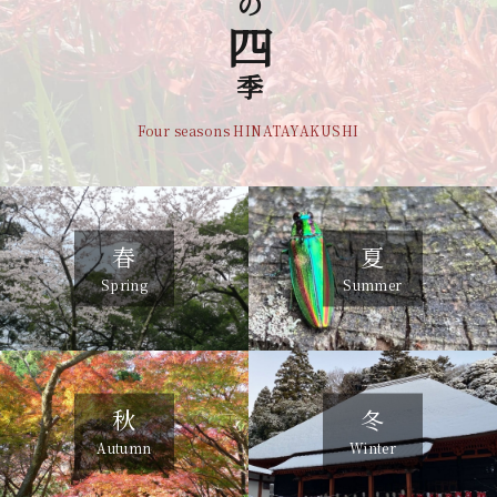
四
季
Four seasons HINATAYAKUSHI
春
夏
Spring
Summer
秋
冬
Autumn
Winter