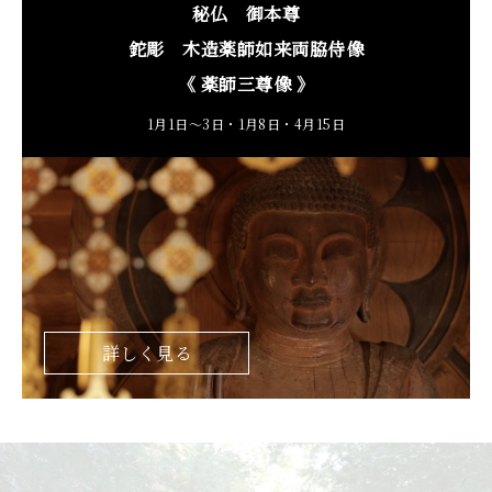
秘仏 御本尊
鉈彫 木造薬師如来両脇侍像
《 薬師三尊像 》
1月1日～3日・1月8日・4月15日
詳しく見る