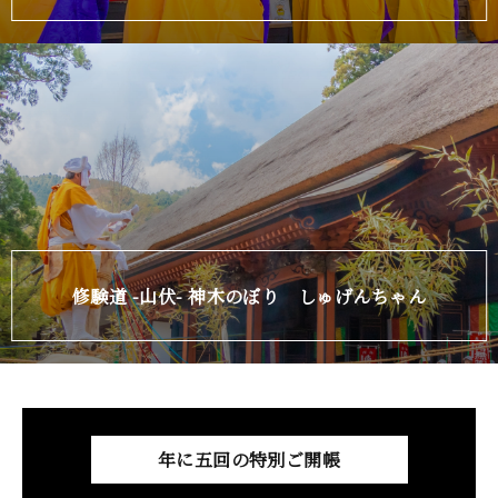
修験道 -山伏- 神木のぼり しゅげんちゃん
年に五回の特別ご開帳