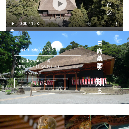
日向薬師を
About HINATAYAKUSHI
心も身体も元気が一番
お薬師さんと呼ばれ親しまれ
祈り続いた1300年
知
詳しく見る
る