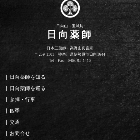
日向山 宝城坊
日向薬師
日本三薬師 高野山真言宗
〒259-1101 神奈川県伊勢原市日向1644
Tel・Fax 0463-95-1416
日向薬師を知る
日向薬師を巡る
参拝・行事
四季
交通
お問合せ