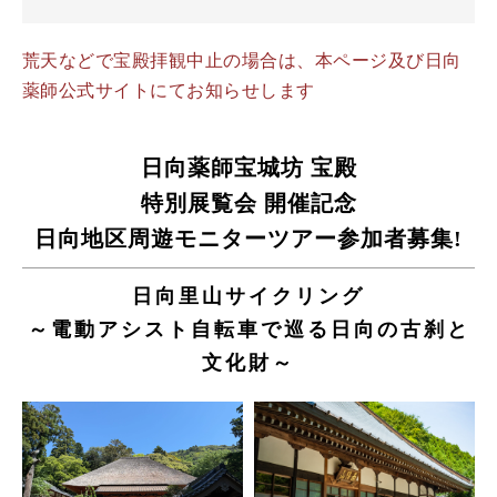
荒天などで宝殿拝観中止の場合は、本ページ及び日向
薬師公式サイトにてお知らせします
日向薬師宝城坊 宝殿
特別展覧会 開催記念
日向地区周遊モニターツアー
参加者募集!
日向里山サイクリング
～電動アシスト自転車で巡る日向の古刹と
文化財～