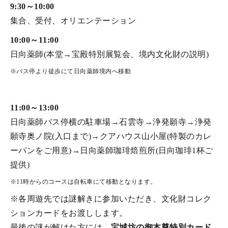
9:30～10:00
集合、受付、オリエンテーション
10:00～11:00
日向薬師(本堂→宝殿特別展覧会、境内文化財の説明)
※バス停より徒歩にて日向薬師境内へ移動
11:00～13:00
日向薬師バス停横の駐車場→石雲寺→浄発願寺→浄発
願寺奥ノ院(入口まで)→クアハウス山小屋(特製のカレ
ーパンをご用意)→日向薬師珈琲焙煎所(日向珈琲1杯ご
提供)
※11時からのコースは自転車にて移動となります。
※各周遊先では謎解きに参加いただき、文化財コレク
ションカードをお渡しします。
最後の謎が解けた方には、
宝城坊の御本尊特別カード