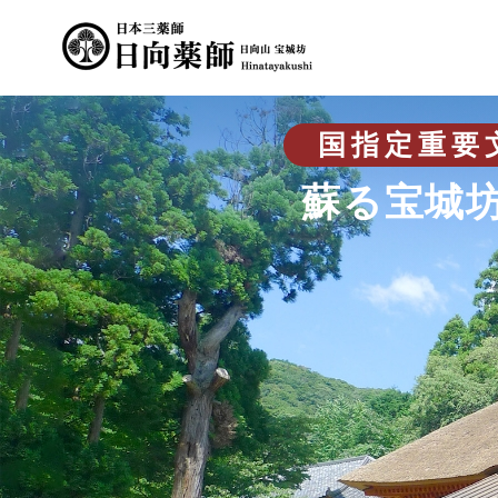
国指定重要
蘇る宝城坊