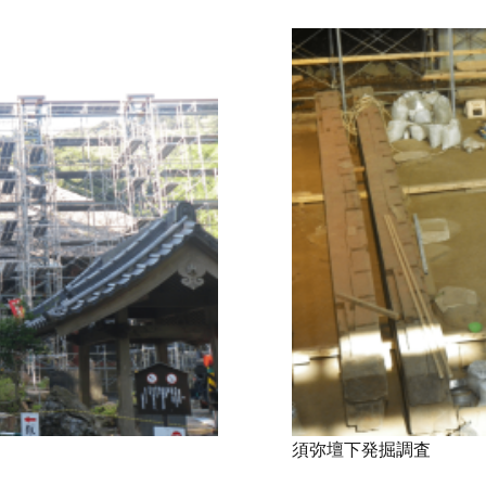
須弥壇下発掘調査