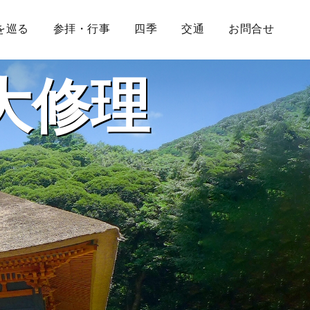
を巡る
参拝・行事
四季
交通
お問合せ
大修理