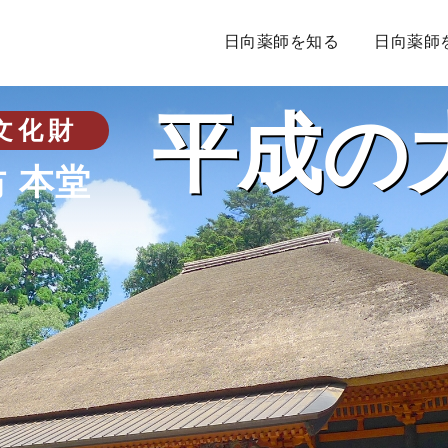
日向薬師を知る
日向薬師
平成の
文化財
 本堂