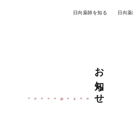
日向薬師を知る
日向薬
お知らせ
event
news
&