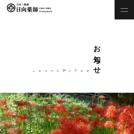
お知らせ
w
&
ne
s
even
t