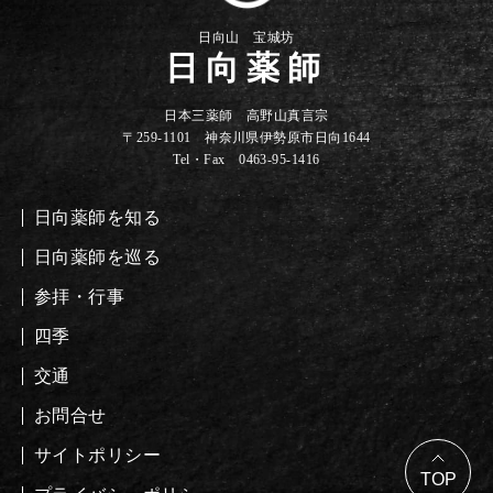
日向山 宝城坊
日向薬師
日本三薬師 高野山真言宗
〒259-1101 神奈川県伊勢原市日向1644
Tel・Fax 0463-95-1416
日向薬師を知る
日向薬師を巡る
参拝・行事
四季
交通
お問合せ
サイトポリシー