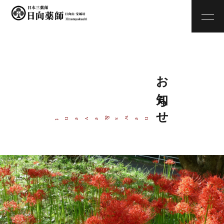
お知らせ
w
&
ne
s
even
t