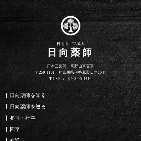
ペ
ー
ジ
送
日向山 宝城坊
日向薬師
り
日本三薬師 高野山真言宗
〒259-1101 神奈川県伊勢原市日向1644
Tel・Fax 0463-95-1416
日向薬師を知る
日向薬師を巡る
参拝・行事
四季
交通