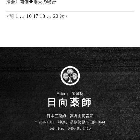
法会》開催◆雨天の場合
<
前
1
…
16
17
18
…
20
次
>
投
稿
の
ペ
ー
ジ
送
日向山 宝城坊
日向薬師
り
日本三薬師 高野山真言宗
〒259-1101 神奈川県伊勢原市日向1644
Tel・Fax 0463-95-1416