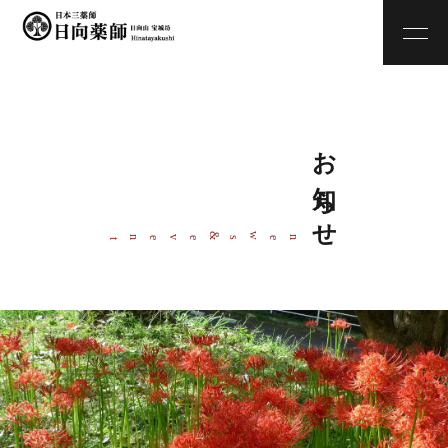
お知らせ
w
&
ne
s
even
t