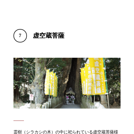
虚空蔵菩薩
7
霊樹（シラカシの木）の中に祀られている虚空蔵菩薩様