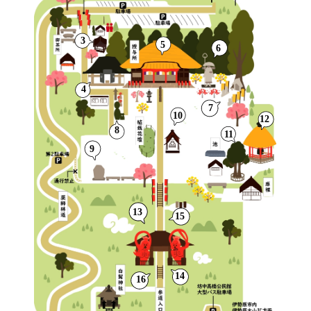
3
5
6
4
7
10
12
8
11
9
13
15
14
16