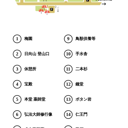
1
9
梅園
鳥獣供養等
2
10
日向山 登山口
手水舎
3
11
休憩所
二本杉
4
12
宝殿
鐘堂
5
13
本堂 薬師堂
ボタン岩
6
14
弘法大師修行像
仁王門