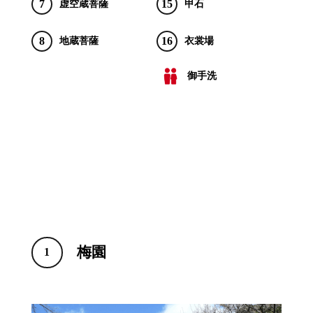
7
15
虚空蔵菩薩
甲石
8
16
地蔵菩薩
衣裳場
御手洗
梅園
1