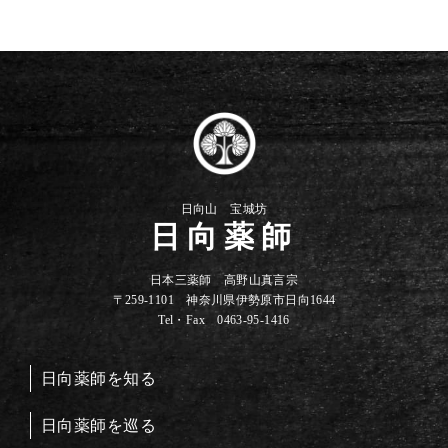
日向山 宝城坊
日向薬師
日本三薬師 高野山真言宗
〒259-1101 神奈川県伊勢原市日向1644
Tel・Fax 0463-95-1416
日向薬師を知る
日向薬師を巡る