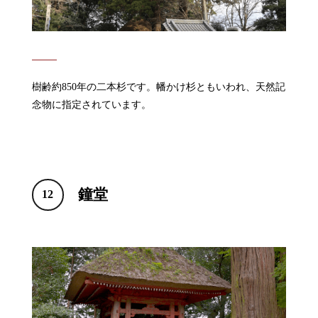
樹齢約850年の二本杉です。幡かけ杉ともいわれ、天然記
念物に指定されています。
鐘堂
12