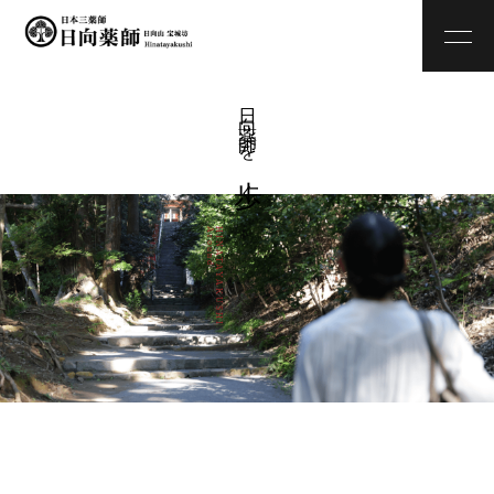
日 向 薬 師 を
歩
く