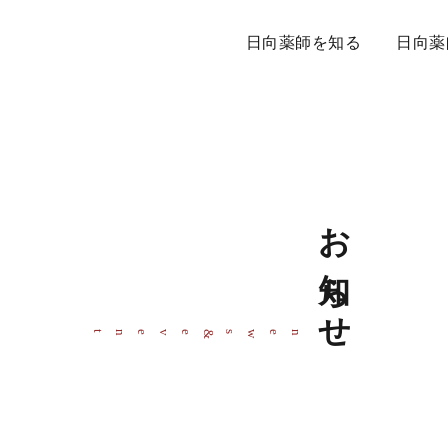
日向薬師を知る
日向薬
お知らせ
event
news
&