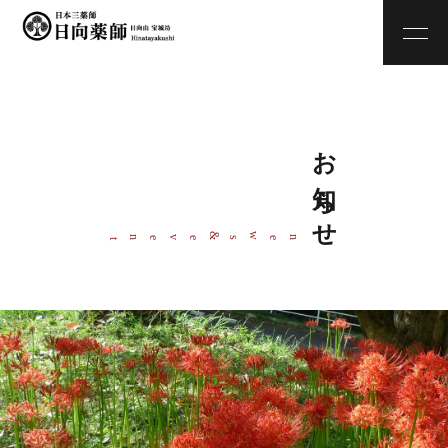
お知らせ
w
&
ne
s
even
t