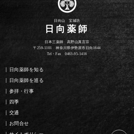
日向山 宝城坊
日向薬師
日本三薬師 高野山真言宗
〒259-1101 神奈川県伊勢原市日向1644
Tel・Fax 0463-95-1416
日向薬師を知る
日向薬師を巡る
参拝・行事
四季
交通
お問合せ