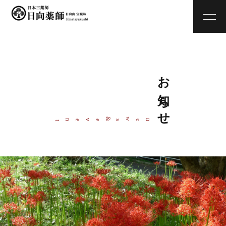
お知らせ
w
&
ne
s
even
t