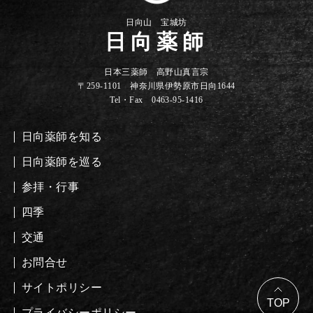
日向山 宝城坊
日向薬師
日本三薬師 高野山真言宗
〒259-1101 神奈川県伊勢原市日向1644
Tel・Fax 0463-95-1416
日向薬師を知る
日向薬師を巡る
参拝・行事
四季
交通
お問合せ
サイトポリシー
プライバシーポリシー