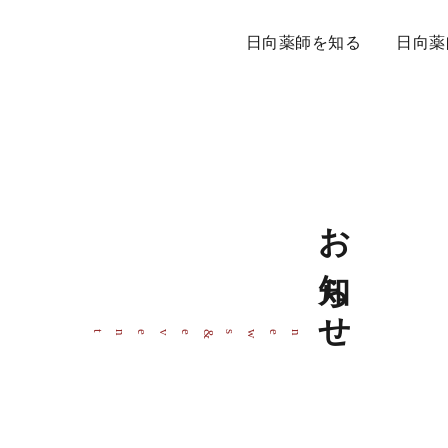
日向薬師を知る
日向薬
お知らせ
event
news
&