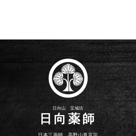
日向山 宝城坊
日向薬師
日本三薬師 高野山真言宗