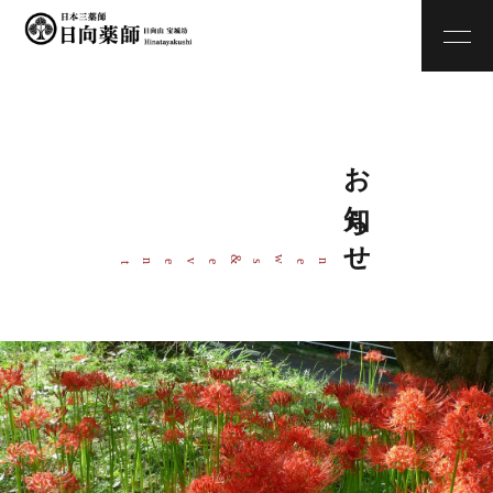
お知らせ
w
&
ne
s
even
t