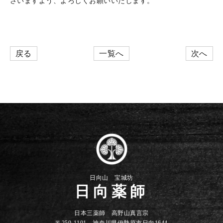
さいますよう、よろしくお願いいたします。
戻る
一覧へ
次へ
日向山 宝城坊
日向薬師
日本三薬師 高野山真言宗
〒259-1101 神奈川県伊勢原市日向1644