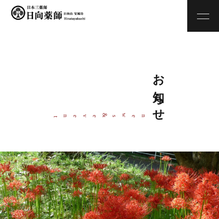
お知らせ
w
&
ne
s
even
t