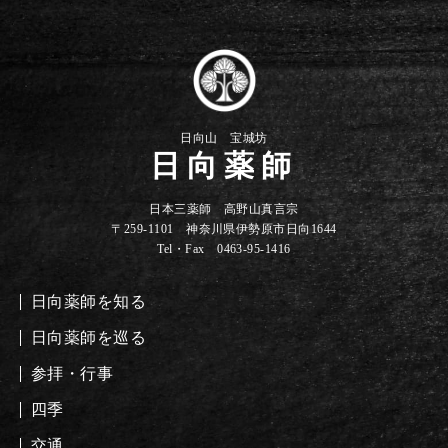
日向山 宝城坊
日向薬師
日本三薬師 高野山真言宗
〒259-1101 神奈川県伊勢原市日向1644
Tel・Fax 0463-95-1416
日向薬師を知る
日向薬師を巡る
参拝・行事
四季
交通