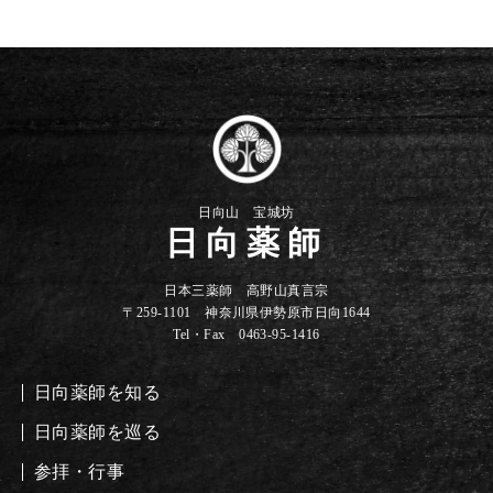
日向山 宝城坊
日向薬師
日本三薬師 高野山真言宗
〒259-1101 神奈川県伊勢原市日向1644
Tel・Fax 0463-95-1416
日向薬師を知る
日向薬師を巡る
参拝・行事