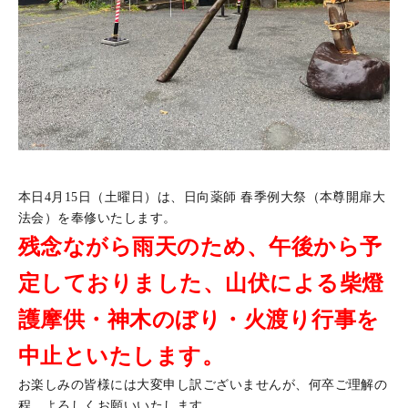
本日4月15日（土曜日）は、日向薬師 春季例大祭（本尊開扉大
法会）を奉修いたします。
残念ながら雨天のため、午後から予
定しておりました、山伏による柴燈
護摩供・神木のぼり・火渡り行事を
中止といたします。
お楽しみの皆様には大変申し訳ございませんが、何卒ご理解の
程、よろしくお願いいたします。