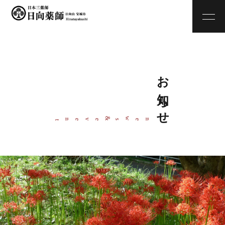
お知らせ
w
&
ne
s
even
t