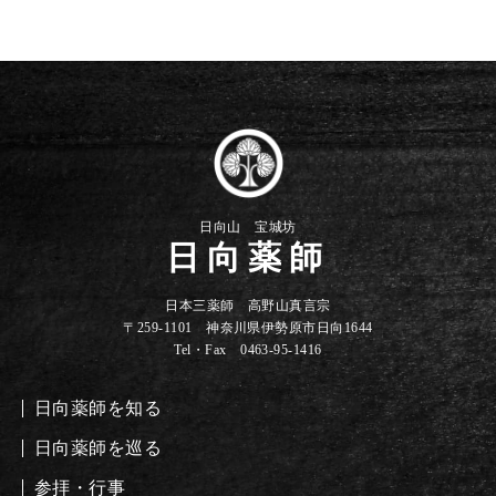
日向山 宝城坊
日向薬師
日本三薬師 高野山真言宗
〒259-1101 神奈川県伊勢原市日向1644
Tel・Fax 0463-95-1416
日向薬師を知る
日向薬師を巡る
参拝・行事