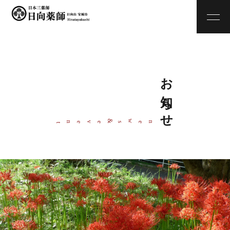
お知らせ
w
&
ne
s
even
t