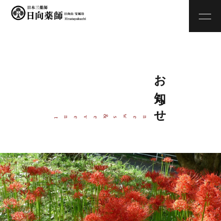
お知らせ
w
&
ne
s
even
t