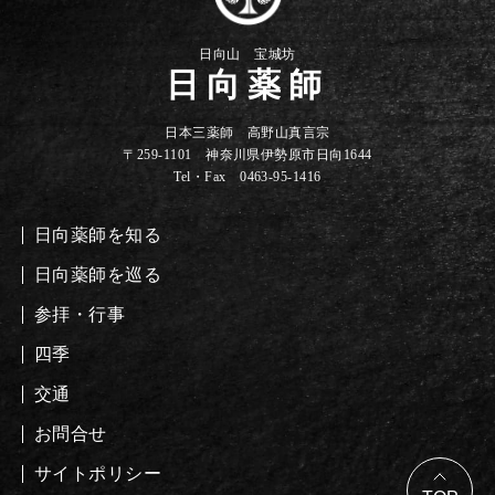
日向山 宝城坊
日向薬師
日本三薬師 高野山真言宗
〒259-1101 神奈川県伊勢原市日向1644
Tel・Fax 0463-95-1416
日向薬師を知る
日向薬師を巡る
参拝・行事
四季
交通
お問合せ
サイトポリシー