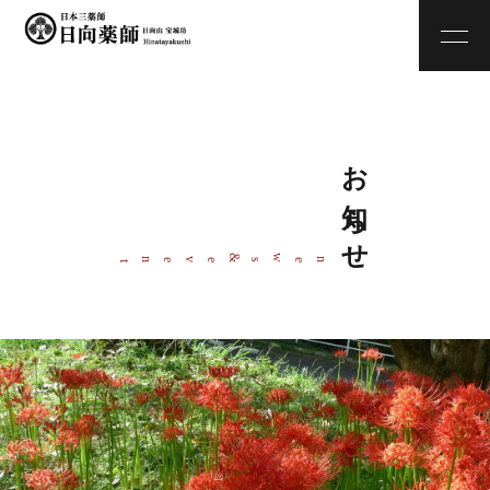
お知らせ
w
&
ne
s
even
t