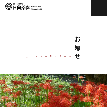
お知らせ
w
&
ne
s
even
t