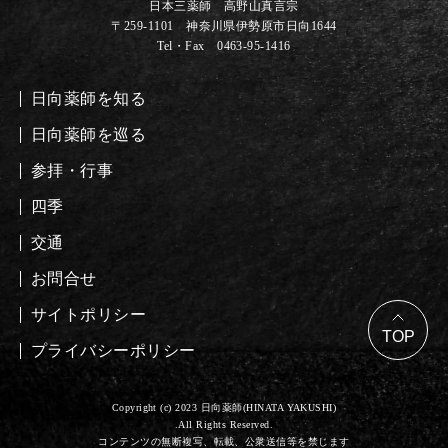
日本三薬師 高野山真言宗
〒259-1101 神奈川県伊勢原市日向1644
Tel・Fax 0463-95-1416
日向薬師を知る
日向薬師を巡る
参拝・行事
四季
交通
お問合せ
サイトポリシー
プライバシーポリシー
Copyright (c) 2023 日向薬師(HINATA YAKUSHI)
.All Rights Reserved.
コンテンツの無断複写、転載、公衆送信等を禁じます