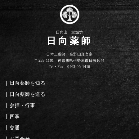
日向山 宝城坊
日向薬師
日本三薬師 高野山真言宗
〒259-1101 神奈川県伊勢原市日向1644
Tel・Fax 0463-95-1416
日向薬師を知る
日向薬師を巡る
参拝・行事
四季
交通
お問合せ