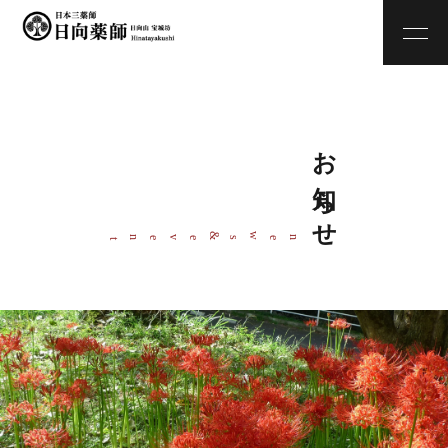
お知らせ
w
&
ne
s
even
t