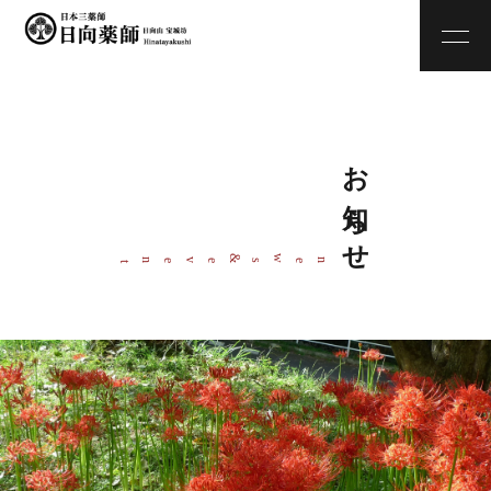
お知らせ
w
&
ne
s
even
t