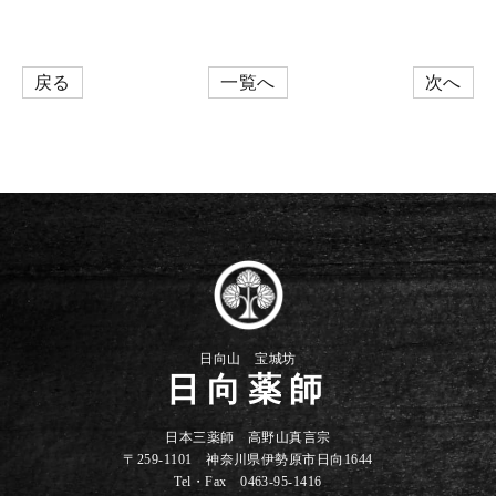
戻る
一覧へ
次へ
日向山 宝城坊
日向薬師
日本三薬師 高野山真言宗
〒259-1101 神奈川県伊勢原市日向1644
Tel・Fax 0463-95-1416