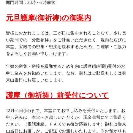
開門時間：23時～2時前後
元旦護摩(御祈祷)の御案内
皆様におかれましては、三が日に集中されることなく、少し長
い期間での「分散参拝」をご計画いただきたく、境内ならびに
本堂、宝殿での密集・密接を緩和するための、ご理解・ご協力
をよろしくお願い申し上げます。
年始の密集・密接を緩和するため年内に護摩(御祈願)受付のお
申し込みをお勧めいたします。なお、御札はご郵送もしくは御
来山当日にお渡しいたします。
護摩（御祈祷）前受付について
12月31日(日)まで、本堂にてお申し込みを受付いたします。お
申し込みは、本堂へお越しいただくか、現金書留にてご郵送く
ださい。（電話連絡、ＦＡＸでも御対応致します）御札は御来
山当日にお渡しか、ご郵送でお渡しいたします。※お預かりも