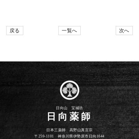
戻る
一覧へ
次へ
日向山 宝城坊
日向薬師
日本三薬師 高野山真言宗
〒259-1101 神奈川県伊勢原市日向1644