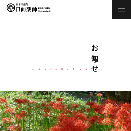
お知らせ
w
&
ne
s
even
t