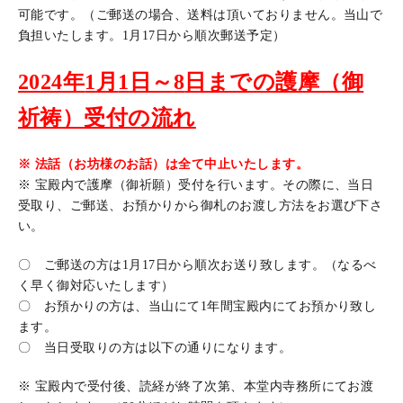
可能です。（ご郵送の場合、送料は頂いておりません。当山で
負担いたします。1月17日から順次郵送予定）
2024
年
1
月
1
日～
8
日までの護摩（御
祈祷）受付の流れ
※ 法話（お坊様のお話）は全て中止いたします。
※ 宝殿内で護摩（御祈願）受付を行います。その際に、当日
受取り、ご郵送、お預かりから御札のお渡し方法をお選び下さ
い。
〇 ご郵送の方は1月17日から順次お送り致します。（なるべ
く早く御対応いたします）
〇 お預かりの方は、当山にて1年間宝殿内にてお預かり致し
ます。
〇 当日受取りの方は以下の通りになります。
※ 宝殿内で受付後、読経が終了次第、本堂内寺務所にてお渡